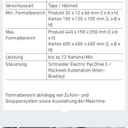
Verschlussart
Tape / Hotmelt
Min. Formatbereich
Produkt 30 x 12 x 66 mm [l x b x h]
Karton 150 x 120 x 105 mm [L x B x
H]
Max.
Produkt 440 x 150 x 250 mm [l x b
Formatbereich
x h]
Karton 600 x 400 x 400 mm [L x B x
H]
Leistung
bis zu 12 Kartons/Min.
Steuerung
Schneider Electric PacDrive 3 /
Rockwell Automation (Allen-
Bradley)
Formatbereich abhängig von Zuführ- und
Gruppiersystem sowie Ausstattung der Maschine.