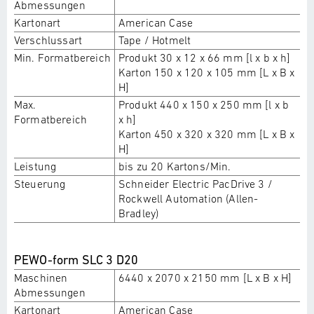
Abmessungen
Kartonart
American Case
Verschlussart
Tape / Hotmelt
Min. Formatbereich
Produkt 30 x 12 x 66 mm [l x b x h]
Karton 150 x 120 x 105 mm [L x B x
H]
Max.
Produkt 440 x 150 x 250 mm [l x b
Formatbereich
x h]
Karton 450 x 320 x 320 mm [L x B x
H]
Leistung
bis zu 20 Kartons/Min.
Steuerung
Schneider Electric PacDrive 3 /
Rockwell Automation (Allen-
Bradley)
PEWO-form SLC 3 D20
Maschinen
6440 x 2070 x 2150 mm [L x B x H]
Abmessungen
Kartonart
American Case