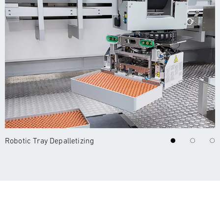
Robotic Tray Depalletizing
R