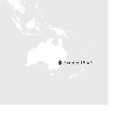
Sydney 18
49