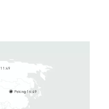
 11
49
Peking 16
49