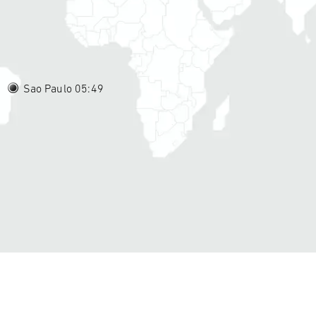
Sao Paulo 05
49