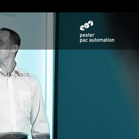
Allgemein
Validierung & Dokumentation
ei
vice
Allgemeine Anfrage
ading
teme auf einer
e
ramme
Training
loading
r Werkzeuge
leitung
ungskräfte
Gebrauchtmaschinen /
 Technologie -
ratung
Leihmaschinen
ng für
& Karriere
he Produkte
grade
g
auten
te