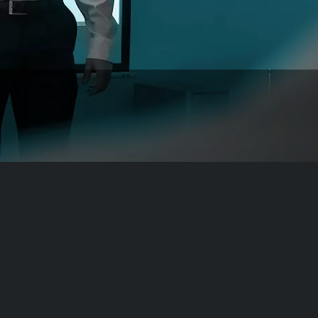
ents
ement
rack & Trace