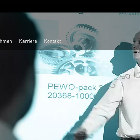
ehmen
Karriere
Kontakt
Ihre Anforderung
Ihre Anforderung
Customer Service
Digitale Lösungen
pester pac automation
Karriere
Kontakt
Ihr Thema
Ihr Thema
Support
Absolventen
Folienverpackung
Folienverpackung
Vor-Ort Service
Maschinenbedienung
Profil
Arbeiten bei Pester
Nach Thema
Pharma Liquid
Multitalent – Zw
24h-Telefonser
Direkteinstieg
Straffbanderolierung
Straffbanderolierung
Techniker vor Ort
HMI tangius
Global
Worauf wir Wert legen
Sales
Robotic Tray Lo
Verpackungssys
Remote-Servic
Karriereprog
Schrumpfbanderolierung
Schrumpfbanderolierung
Inspektion
Werte
Was uns auszeichnet
Support
Robotic Tray De
Maschine
Leihservice fü
Volleinschlag
Stretchverpackung
Lebenszyklus-Management
Assistenz
Verantwortung
Was wir bieten
Service
Produktionsbeg
Fach- und Führ
Volleinschlag
Wartungskonzepte
Remote Service
Integriertes Managementsystem
Wo wir arbeiten
Ersatzteile
Neue Stretching
Technische Be
Direkteinstieg
Kartonverpackung
Inbetriebnahme
Visual Assistant
Historie
Training
Sicheres Handli
Weiterbildung 
Casepacker Sideloading
Kartonverpackung
Maschinenverlagerung
Schüler
Product Management Pharma
hitzeempfindlic
Performance
Casepacker Toploading
Casepacker Sideloading
News
Ausbildung
Product Management Consumer
Maschinen-Up
Jobsuche
Casepacker & Palettierer
Casepacker Toploading
Ersatz- und Formatteile
Highlights
Praktikum
Product Management Track & Trace
Retrofitting
Ihre Bewerbun
Ersatzteilmanagement
Banderole
Ausbildungsmessen
Marketing
Maschinenumb
Stellenangebo
Palettier Systeme
Palettier Systeme
spareparts@pester.com
Unsere Ausbilder