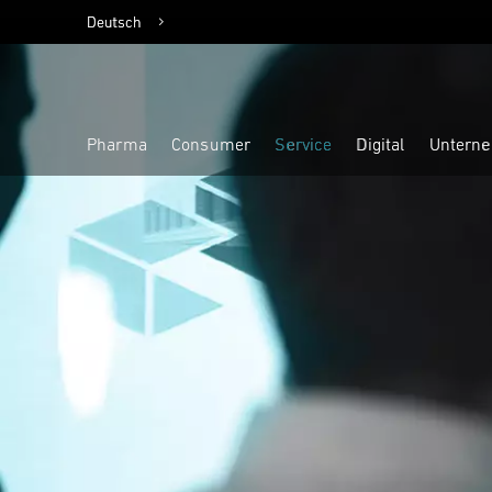
Deutsch
English
Pharma
Consumer
Service
Digital
Untern
Highlight
Highlight
Highlight
Highlight