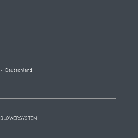
01:53
·
Deutschland
Peking 06:53
EBLOWERSYSTEM