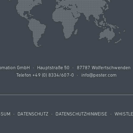
Moscow 
Berlin 00:53
tomation GmbH
·
Hauptstraße 50
·
87787 Wolfertschwenden
:53
Telefon
+49 (0) 8334/607-0
·
info@pester.com
Dubai 02:53
SSUM
·
DATENSCHUTZ
·
DATENSCHUTZHINWEISE
·
WHISTL
Sao Paulo 19:53